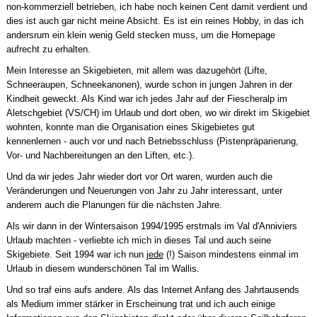
non-kommerziell betrieben, ich habe noch keinen Cent damit verdient und
dies ist auch gar nicht meine Absicht. Es ist ein reines Hobby, in das ich
andersrum ein klein wenig Geld stecken muss, um die Homepage
aufrecht zu erhalten.
Mein Interesse an Skigebieten, mit allem was dazugehört (Lifte,
Schneeraupen, Schneekanonen), wurde schon in jungen Jahren in der
Kindheit geweckt. Als Kind war ich jedes Jahr auf der Fiescheralp im
Aletschgebiet (VS/CH) im Urlaub und dort oben, wo wir direkt im Skigebiet
wohnten, konnte man die Organisation eines Skigebietes gut
kennenlernen - auch vor und nach Betriebsschluss (Pistenpräparierung,
Vor- und Nachbereitungen an den Liften, etc.).
Und da wir jedes Jahr wieder dort vor Ort waren, wurden auch die
Veränderungen und Neuerungen von Jahr zu Jahr interessant, unter
anderem auch die Planungen für die nächsten Jahre.
Als wir dann in der Wintersaison 1994/1995 erstmals im Val d'Anniviers
Urlaub machten - verliebte ich mich in dieses Tal und auch seine
Skigebiete. Seit 1994 war ich nun
jede
(!) Saison mindestens einmal im
Urlaub in diesem wunderschönen Tal im Wallis.
Und so traf eins aufs andere. Als das Internet Anfang des Jahrtausends
als Medium immer stärker in Erscheinung trat und ich auch einige