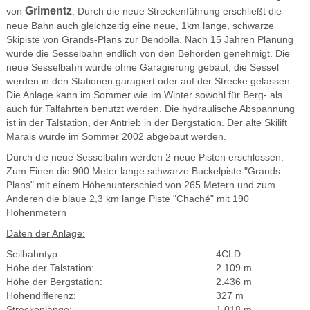
Grimentz
von
. Durch die neue Streckenführung erschließt die
neue Bahn auch gleichzeitig eine neue, 1km lange, schwarze
Skipiste von Grands-Plans zur Bendolla. Nach 15 Jahren Planung
wurde die Sesselbahn endlich von den Behörden genehmigt. Die
neue Sesselbahn wurde ohne Garagierung gebaut, die Sessel
werden in den Stationen garagiert oder auf der Strecke gelassen.
Die Anlage kann im Sommer wie im Winter sowohl für Berg- als
auch für Talfahrten benutzt werden. Die hydraulische Abspannung
ist in der Talstation, der Antrieb in der Bergstation. Der alte Skilift
Marais wurde im Sommer 2002 abgebaut werden.
Durch die neue Sesselbahn werden 2 neue Pisten erschlossen.
Zum Einen die 900 Meter lange schwarze Buckelpiste "Grands
Plans" mit einem Höhenunterschied von 265 Metern und zum
Anderen die blaue 2,3 km lange Piste "Chaché" mit 190
Höhenmetern
Daten der Anlage:
Seilbahntyp:
4CLD
Höhe der Talstation:
2.109 m
Höhe der Bergstation:
2.436 m
Höhendifferenz:
327 m
Streckenlänge:
1.018 m