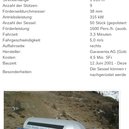
Anzahl der Stützen:
9
Förderseildurchmesser:
38 mm
Antriebsleistung:
315 kW
Anzahl der Sessel:
50 Stück (gepolstert)
Förderleistung:
1600 Pers./h. (
ausba
Fahrzeit:
3,3 Minuten
Fahrgeschwindigkeit:
5,0 m/s
Auffahrseite:
rechts
Hersteller:
Garaventa AG (Golda
Kosten:
4,5 Mio. SFr
Bauzeit:
12.Juni 2001 - Deze
Die Sessel können m
Besonderheiten:
nachgerüstet werden