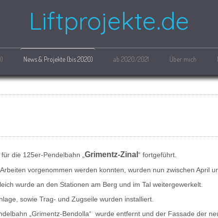
Liftprojekte.de
0)
News & Projekte (bis 2020)
ab 2020/2021
Über mich
Grimentz-Zinal
für die 125er-Pendelbahn „
“ fortgeführt.
Arbeiten vorgenommen werden konnten, wurden nun zwischen April und
gleich wurde an den Stationen am Berg und im Tal weitergewerkelt.
lage, sowie Trag- und Zugseile wurden installiert.
ndelbahn „Grimentz-Bendolla“ wurde entfernt und der Fassade der n