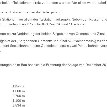
 beiden Talstationen direkt verbunden wurden. Vor allem wurde dabei
neuen Bahn wurden an die Seile gehängt.
r Stationen, vor allem der Talstation, vollzogen. Neben den Kassen 
t. Im Skidepot sind Platz für 840 Paar Ski und Skischuhe.
t es zur Verbindung der beiden Skigebiete von Grimentz und Zinal.
kigebiet der „Bergbahnen Grimentz und Zinal AG“ flächenmässig zu de
fte, fünf Sesselbahnen, eine Gondelbahn sowie zwei Pendelbahnen v
.
gerungen beim Bau hat sich die Eröffnung der Anlage von Dezember 20
125-PB
1.600 m
2.700 m
1.100 m
3.534 m